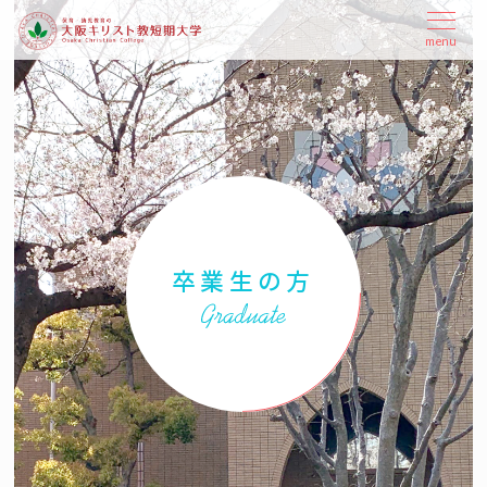
本
メ
menu
ニ
文
ュ
へ
ー
ス
を
開
キ
閉
ッ
プ
卒業生の方