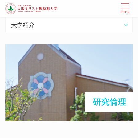
本
メ
menu
ニ
文
ュ
へ
大学紹介
ー
ス
を
開
キ
閉
ッ
プ
研究倫理