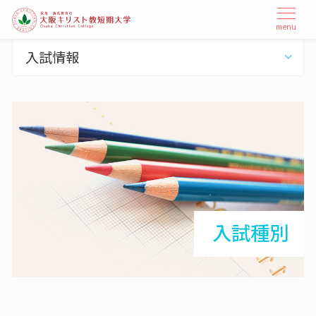
本
メ
menu
ニ
文
ュ
へ
入試情報
ー
ス
を
開
キ
閉
ッ
プ
入試種別