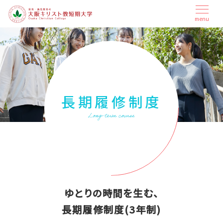
本
メ
menu
ニ
文
ュ
へ
ー
ス
を
開
キ
閉
ッ
プ
長期履修制度
ゆとりの時間を生む、
長期履修制度(3年制)