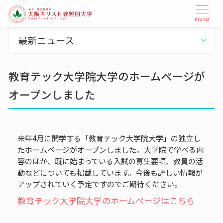
本
メ
menu
ニ
文
ュ
へ
最新ニュース
ー
ス
を
開
キ
閉
教育テック大学院大学のホームページが
ッ
プ
オープンしました
来年4月に開学する「教育テック大学院大学」の独立し
たホームページがオープンしました。大学院で学べる内
容のほか、既に始まっている入試の募集要項、教員の活
動などについても掲載しています。今後も詳しい情報が
アップされていく予定ですのでご期待ください。
教育テック大学院大学のホームページはこちら