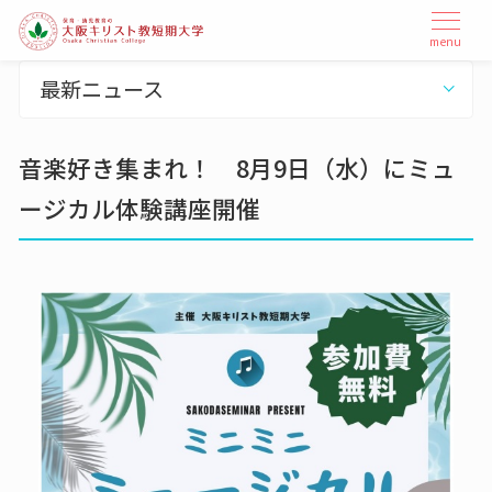
本
メ
menu
ニ
文
ュ
へ
最新ニュース
ー
ス
を
開
キ
閉
音楽好き集まれ！ 8月9日（水）にミュ
ッ
プ
ージカル体験講座開催