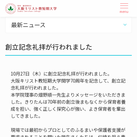
本
メ
menu
ニ
文
ュ
へ
最新ニュース
ー
ス
を
開
キ
閉
創立記念礼拝が行われました
ッ
プ
10月27日（木）に創立記念礼拝が行われました。
大阪キリスト教短期大学開学70周年を記念して、創立記
念礼拝が行われました。
本学院理事の畑野順一先生よりメッセージをいただきま
した。きりたんは70年前の創立後まもなくから保育者養
成を担い、強く正しく探究心が強い、よき保育者を輩出
してきました。
現場では最初からプロとしてのふるまいや保護者支援が
要求されることを聞いた学生さんたちは、伝統を担う責