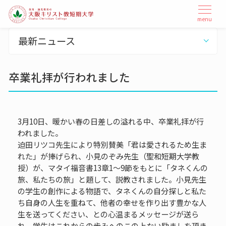
本
メ
menu
ニ
文
ュ
へ
最新ニュース
ー
ス
を
開
キ
閉
卒業礼拝が行われました
ッ
プ
3月10日、暖かい春の日差しの溢れる中、卒業礼拝が行
われました。
迫田リツコ先生により特別賛美「君は愛されるため生ま
れた」が捧げられ、小見のぞみ先生（聖和短期大学教
授）が、マタイ福音書13章1～9節をもとに「タネくんの
旅、私たちの旅」と題して、説教されました。小見先生
の学生の創作による物語で、タネくんの自分探しと私た
ち自身の人生を重ねて、他者の幸せを作り出す豊かな人
生を送ってください、との心温まるメッセージが送ら
れ、学生はこれからの歩みへのこの上ない励ましを頂き