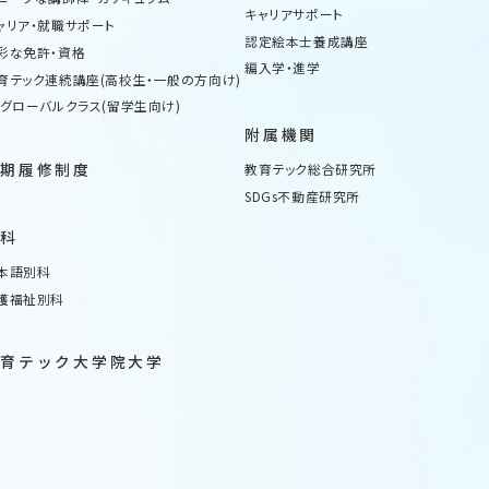
キャリアサポート
ャリア・就職サポート
認定絵本士養成講座
彩な免許・資格
編入学・進学
育テック連続講座(高校生・一般の方向け)
Xグローバルクラス(留学生向け)
附属機関
長期履修制度
教育テック総合研究所
SDGs不動産研究所
別科
本語別科
護福祉別科
教育テック大学院大学