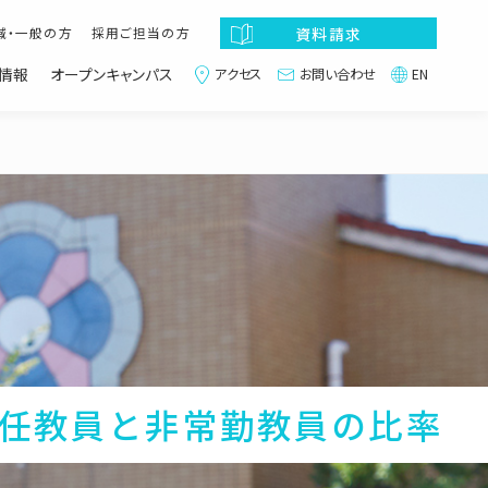
資料請求
域・一般の方
採用ご担当の方
情報
オープンキャンパス
アクセス
お問い合わせ
EN
サ
イ
ト
内
メ
ニ
ュ
ー
任教員と非常勤教員の比率