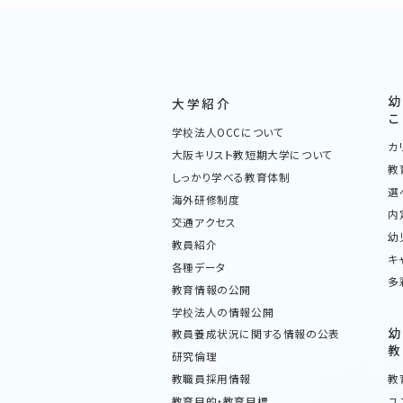
大学紹介
学校法人OCCについて
カ
大阪キリスト教短期大学について
教
しっかり学べる教育体制
選
海外研修制度
内
交通アクセス
幼
教員紹介
キ
各種データ
多
教育情報の公開
学校法人の情報公開
教員養成状況に関する情報の公表
研究倫理
教
教職員採用情報
ユ
教育目的・教育目標