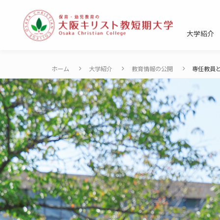
本
文
大学紹介
へ
ス
キ
ホーム
大学紹介
教育情報の公開
専任教員
ッ
プ