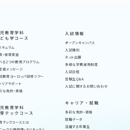
幼児教育学科
入試情報
こども学コース
オープンキャンパス
リキュラム
入試種別
育・保育実習
ネット出願
べる2つの教育プログラム
多様な学費減免制度
定者メッセージ
入試日程
児教育ヨーロッパ研修ツアー
受験生Q&A
ャリアサポート
入試に関するお問い合わせ
彩な免許・資格
キャリア・就職
幼児教育学科
多彩な免許・資格
教育テックコース
就職データ
育テックコースとは
活躍する卒業生
ニークな講師陣・カリキュラム