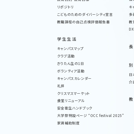
キ
リポジトリ
多
こどものためのダイバーシティ宣言
教
教職課程の自己点検評価報告書
D
学生生活
キャンパスマップ
クラブ活動
きりたん生の1日
ボランティア活動
日
キャンパスカレンダー
介
礼拝
クリスマスマーケット
食堂リニューアル
安全衛生ハンドブック
大学祭特設ページ “OCC festival 2025”
家賃補助制度