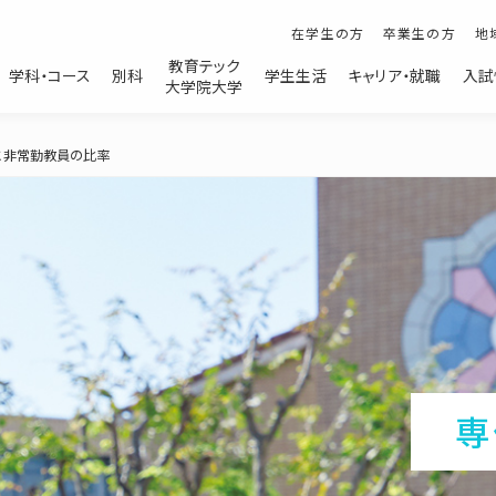
在学生の方
卒業生の方
地
教育テック
学科・コース
別科
学生生活
キャリア・就職
入試
大学院大学
幼児教育学科
日本語別科
と非常勤教員の比率
こども学コース
介護福祉別科
教育テックコース
DXグローバルクラス
長期履修制度
専