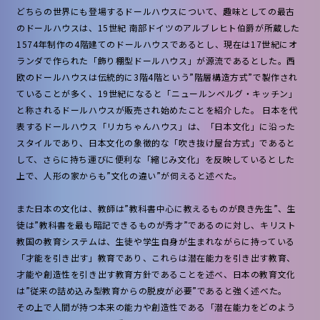
どちらの世界にも登場するドールハウスについて、趣味としての最古
のドールハウスは、15世紀 南部ドイツのアルブレヒト伯爵が所蔵した
1574年制作の4階建てのドールハウスであるとし、現在は17世紀にオ
ランダで作られた「飾り棚型ドールハウス」が源流であるとした。西
欧のドールハウスは伝統的に3階4階という”階層構造方式”で製作され
ていることが多く、19世紀になると「ニュールンベルグ・キッチン」
と称されるドールハウスが販売され始めたことを紹介した。 日本を代
表するドールハウス「リカちゃんハウス」は、「日本文化」に沿った
スタイルであり、日本文化の象徴的な「吹き抜け屋台方式」であると
して、さらに持ち運びに便利な「縮じみ文化」を反映しているとした
上で、人形の家からも”文化の違い”が伺えると述べた。
また日本の文化は、教師は”教科書中心に教えるものが良き先生”、生
徒は”教科書を最も暗記できるものが秀才”であるのに対し、キリスト
教国の教育システムは、生徒や学生自身が生まれながらに持っている
「才能を引き出す」教育であり、これらは潜在能力を引き出す教育、
才能や創造性を引き出す教育方針であることを述べ、日本の教育文化
は”従来の詰め込み型教育からの脱皮が必要”であると強く述べた。
その上で人間が持つ本来の能力や創造性である「潜在能力をどのよう